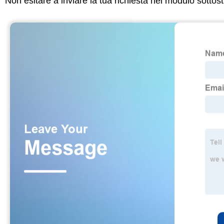
Non esitare a inviare la tua richiesta nel modulo sotto