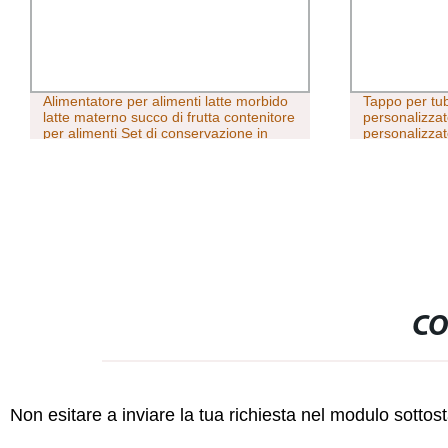
Alimentatore per alimenti latte morbido
Tappo per tu
latte materno succo di frutta contenitore
personalizzat
per alimenti Set di conservazione in
personalizza
silicone Ice Cube Mold Baby Food
Freezer Tray
CO
Non esitare a inviare la tua richiesta nel modulo sotto