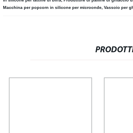
in silicone per lattine di birra
,
Produttore di palline di ghiaccio d
Macchina per popcorn in silicone per microonde
,
Vassoio per gh
PRODOTTI