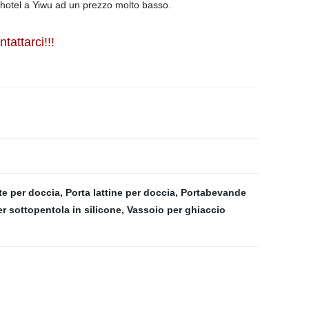
i hotel a Yiwu ad un prezzo molto basso.
tattarci!!!
te per doccia
,
Porta lattine per doccia
,
Portabevande
r sottopentola in silicone
,
Vassoio per ghiaccio