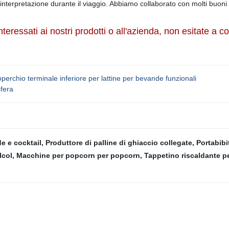
interpretazione durante il viaggio. Abbiamo collaborato con molti buon
nteressati ai nostri prodotti o all'azienda, non esitate a con
erchio terminale inferiore per lattine per bevande funzionali
sfera
e e cocktail
,
Produttore di palline di ghiaccio collegate
,
Portabibi
lcol
,
Macchine per popcorn per popcorn
,
Tappetino riscaldante pe