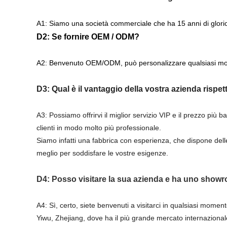
A1: Siamo una società commerciale che ha 15 anni di glorios
D2: Se fornire OEM / ODM?
A2: Benvenuto OEM/ODM, può personalizzare qualsiasi modell
D3: Qual è il vantaggio della vostra azienda rispett
A3: Possiamo offrirvi il miglior servizio VIP e il prezzo più 
clienti in modo molto più professionale.
Siamo infatti una fabbrica con esperienza, che dispone delle
meglio per soddisfare le vostre esigenze.
D4: Posso visitare la sua azienda e ha uno showr
A4: Sì, certo, siete benvenuti a visitarci in qualsiasi mome
Yiwu, Zhejiang, dove ha il più grande mercato internazional