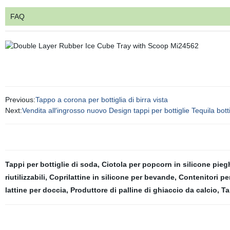
FAQ
Previous:
Tappo a corona per bottiglia di birra vista
Next:
Vendita all′ingrosso nuovo Design tappi per bottiglie Tequila bot
Tappi per bottiglie di soda
,
Ciotola per popcorn in silicone pie
riutilizzabili
,
Coprilattine in silicone per bevande
,
Contenitori p
lattine per doccia
,
Produttore di palline di ghiaccio da calcio
,
Ta