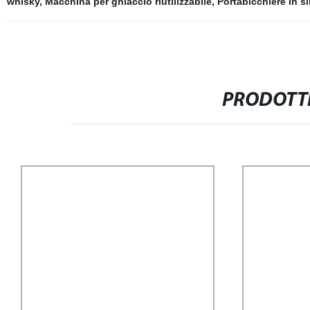
whisky
,
Macchina per ghiaccio riutilizzabile
,
Portabicchiere in si
PRODOTTI