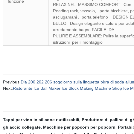
funzione
RELAX NEL MASSIMO COMFORT: Con
Reading rack, vassoio, porta bicchiere, p
asciugamani , porta telefono DESIGN 
BELLO: Design elegante e colore per adat
arredamento bagno FACILE DA
PULIRE E ASSEMBLARE: Pulire la superfici
istruzioni per il montaggio
Previous:
Dia 200 202 206 soggiorno sulla linguetta birra di soda all
Next:
Ristorante Ice Ball Maker Ice Block Making Machine Shop Ice M
Tappi per vino in silicone riutilizzabili
,
Produttore di palline di g
ghiaccio collegate
,
Macchine per popcorn per popcorn
,
Portabi