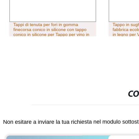
Tappi di tenuta per fori in gomma
Tappo in sugh
finecorsa conico in silicone con tappo
fabbrica ecol
conico in silicone per Tappo per vino in
in legno per V
gomma per flaconi per provette Airlock
CO
Non esitare a inviare la tua richiesta nel modulo sotto