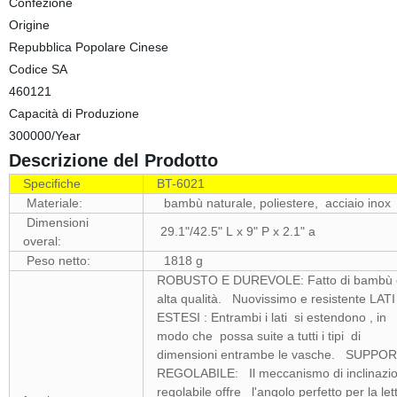
Confezione
Origine
Repubblica Popolare Cinese
Codice SA
460121
Capacità di Produzione
300000/Year
Descrizione del Prodotto
Specifiche
BT-6021
Materiale:
bambù naturale, poliestere, acciaio inox
Dimensioni
29.1"/42.5" L x 9" P x 2.1" a
overal:
Peso netto:
1818 g
ROBUSTO E DUREVOLE: Fatto di bambù c
alta qualità. Nuovissimo e resistente LATI
ESTESI : Entrambi i lati si estendono , in
modo che possa suite a tutti i tipi di
dimensioni entrambe le vasche. SUPPO
REGOLABILE: Il meccanismo di inclinazi
regolabile offre l'angolo perfetto per la let