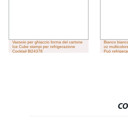
Vassoio per ghiaccio forma del cartone
Bianco bianc
Ice Cube stampi per refrigerazione
oz multicolore
Cocktail Bl24378
Può refrigerar
doppia parete
bottiglie isola
CO