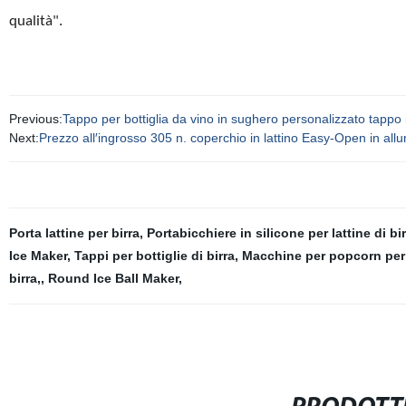
qualità".
Previous:
Tappo per bottiglia da vino in sughero personalizzato tappo 
Next:
Prezzo all′ingrosso 305 n. coperchio in lattino Easy-Open in al
Porta lattine per birra
,
Portabicchiere in silicone per lattine di bi
Ice Maker
,
Tappi per bottiglie di birra
,
Macchine per popcorn pe
birra,
,
Round Ice Ball Maker
,