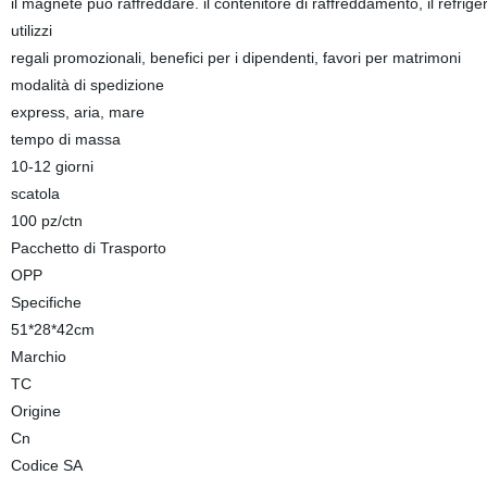
il magnete può raffreddare. il contenitore di raffreddamento, il refrige
utilizzi
regali promozionali, benefici per i dipendenti, favori per matrimoni
modalità di spedizione
express, aria, mare
tempo di massa
10-12 giorni
scatola
100 pz/ctn
Pacchetto di Trasporto
OPP
Specifiche
51*28*42cm
Marchio
TC
Origine
Cn
Codice SA