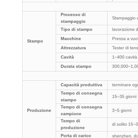
Processo di
Stampaggio a
stampaggio
Tipo di stampo
lavorazione d
Macchine
Pressa a vuo
Stampo
Attrezzatura
Tester di te
Cavità
1~400 cavità
Durata stampo
300,000~1,00
Capacità produttiva
terminare ogn
Tempo di consegna
15~35 giorni
stampo
Tempo di consegna
Produzione
3~5 giorni
campione
Tempo di
di solito 15~
produzione
Porta di carico
shenzhen, d