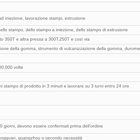
d iniezione, lavorazione stampi, estrusione
ello stampo, dello stampo a iniezione, dello stampo di estrusione
to 350T e altra pressa a 300T,250T e così via
nsione della gomma, strumento di vulcanizzazione della gomma, duromet
0,000 volte
i stampo di prodotto in 3 minuti e lavorare su 3 turni entro 24 ore
30 giorni, devono essere confermati prima dell'ordine
ongguan, guangzhou o secondo necessità