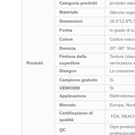
Categoria prodotti
prodotto st
Materiale
Silicone orga
Dimensioni
18.5*12.8*5,
Forma
in grado di t
Colore
Codice natura
Durezza
20°~90° Shor
Finitura della
Texture (stan
Prodotti
superficie
verniciatura 
Disegno
La creazione
Campione gratuito
Sì
OEM/OEM
Sì
Applicazione
Elettrodomest
Mercato
Europa, Nord
Certificazione di
FDA, REACH
qualità
Ogni produzio
QC
professionale