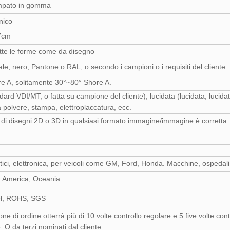
ampato in gomma
nico
7cm
utte le forme come da disegno
le, nero, Pantone o RAL, o secondo i campioni o i requisiti del cliente
e A, solitamente 30°~80° Shore A.
dard VDI/MT, o fatta su campione del cliente), lucidata (lucidata, lucidata
a polvere, stampa, elettroplaccatura, ecc.
 di disegni 2D o 3D in qualsiasi formato immagine/immagine è corretta
ici, elettronica, per veicoli come GM, Ford, Honda. Macchine, ospedali, 
 America, Oceania
, ROHS, SGS
ne di ordine otterrà più di 10 volte controllo regolare e 5 five volte co
. O da terzi nominati dal cliente