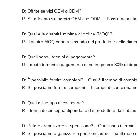
D: Offrite servizi OEM o ODM?
R: Sì, offriamo sia servizi OEM che ODM.
Possiamo aiutarv
D: Qual è la quantità minima di ordine (MOQ)?
R: Il nostro MOQ varia a seconda del prodotto e delle dimen
D: Quali sono i termini di pagamento?
R: I nostri termini di pagamento sono in genere 30% di dep
D: È possibile fornire campioni?
Qual è il tempo di camp
R: Sì, possiamo fornire campioni.
Il tempo di campionamen
D: Qual è il tempo di consegna?
R: I tempi di consegna dipendono dal prodotto e dalle dimen
D: Potete organizzare la spedizione?
Quali sono i termini
R: Sì, possiamo organizzare spedizioni aeree, marittime o