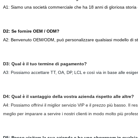
A1: Siamo una società commerciale che ha 18 anni di gloriosa storia d
D2: Se fornire OEM / ODM?
A2: Benvenuto OEM/ODM, può personalizzare qualsiasi modello di stam
D3: Qual è il tuo termine di pagamento?
A3: Possiamo accettare TT, OA, DP, LCL e così via in base alle esigenz
D4: Qual è il vantaggio della vostra azienda rispetto alle altre?
A4: Possiamo offrirvi il miglior servizio VIP e il prezzo più basso. Il r
meglio per imparare a servire i nostri clienti in modo molto più profes
D5: Posso visitare la sua azienda e ha uno showroom in qualsia