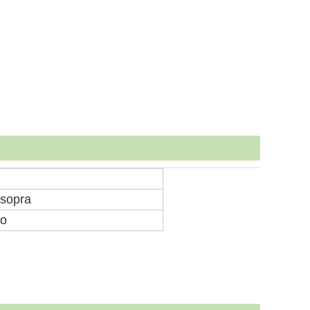
 sopra
no