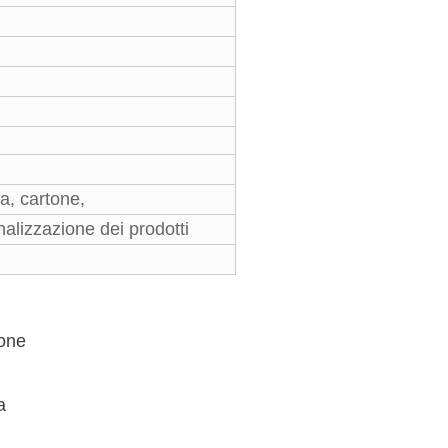
ria, cartone,
lizzazione dei prodotti
cone
a