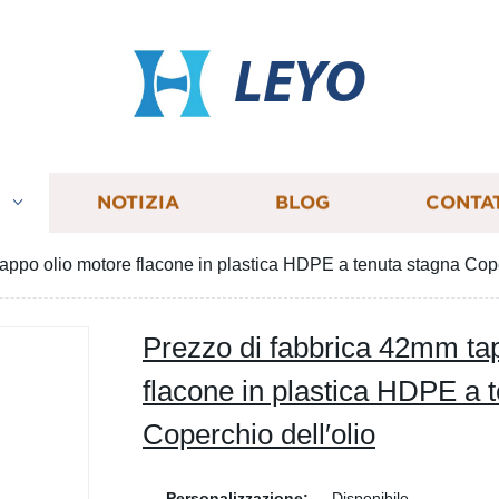
LEYO
I
NOTIZIA
BLOG
CONTA
appo olio motore flacone in plastica HDPE a tenuta stagna Cope
Prezzo di fabbrica 42mm ta
flacone in plastica HDPE a 
Coperchio dell′olio
Personalizzazione:
Disponibile