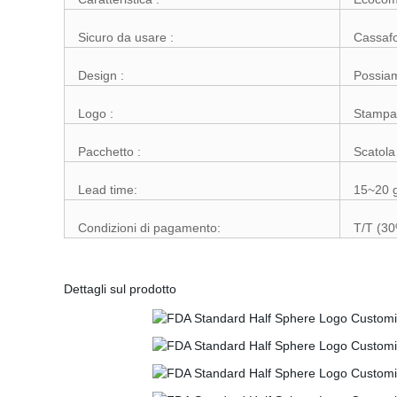
Sicuro da usare :
Cassafo
Design :
Possiam
Logo :
Stampa 
Pacchetto :
Scatola
Lead time:
15~20 g
Condizioni di pagamento:
T/T (30
Dettagli sul prodotto