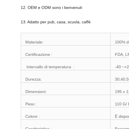
12. OEM e ODM sono i benvenuti
13. Adatto per pub, casa, scuola, caffè
Materiale:
100% di
Certificazione :
FDA, L
Intervallo di temperatura :
-40 ~+
Durezza:
30,40,5
Dimensioni:
195 x 
Peso :
110 G/
Colore :
È dispo
Caratteristica :
Ecocomp