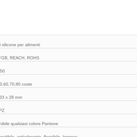
 silicone per alimenti
FGB, REACH, ROHS
250
0,60,70,80 coste
133 x 28 mm
 PZ
nibile qualsiasi colore Pantone
atibile, antiaderente, flessibile, leggero