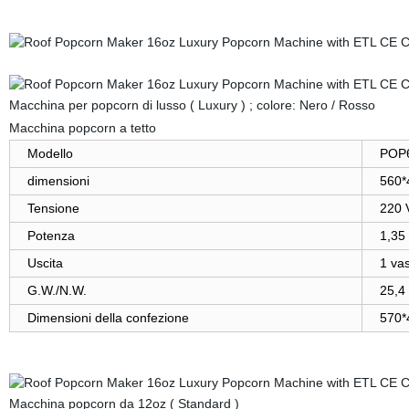
Macchina per popcorn di lusso ( Luxury ) ; colore: Nero / Rosso
Macchina popcorn a tetto
Modello
POP6
dimensioni
560*
Tensione
220 V
Potenza
1,35
Uscita
1 vas
G.W./N.W.
25,4 
Dimensioni della confezione
570*
Macchina popcorn da 12oz ( Standard )