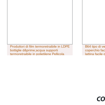
Produttori di film termoretraibile in LDPE
B64 tipo di v
bottiglie d&prime;acqua supporti
coperchio fac
termoretraibile in polietilene Pellicola
lattina facile
bevanda coper
alluminio
CO