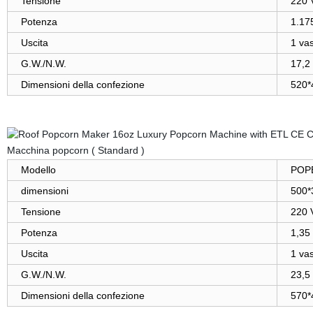
Tensione
220 V
Potenza
1.17
Uscita
1 vas
G.W./N.W.
17,2 
Dimensioni della confezione
520*
Macchina popcorn ( Standard )
Modello
POPB
dimensioni
500*
Tensione
220 V
Potenza
1,35
Uscita
1 vas
G.W./N.W.
23,5 
Dimensioni della confezione
570*