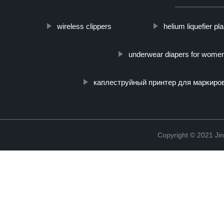
wireless clippers
helium liquefier pla
underwear diapers for wome
каплеструйный принтер для маркиро
Copyright © 2021 Jin