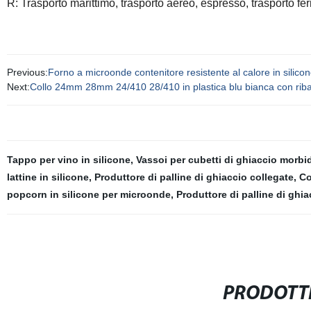
R: Trasporto marittimo, trasporto aereo, espresso, trasporto fer
Previous:
Forno a microonde contenitore resistente al calore in silico
Next:
Collo 24mm 28mm 24/410 28/410 in plastica blu bianca con ribal
Tappo per vino in silicone
,
Vassoi per cubetti di ghiaccio morbid
lattine in silicone
,
Produttore di palline di ghiaccio collegate
,
Co
popcorn in silicone per microonde
,
Produttore di palline di ghi
PRODOTTI