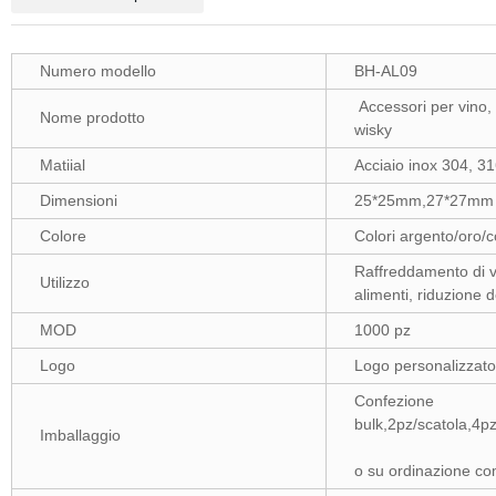
Numero modello
BH-AL09
Accessori per vino, c
Nome prodotto
wisky
Matiial
Acciaio inox 304, 3
Dimensioni
25*25mm,27*27mm
Colore
Colori argento/oro/co
Raffreddamento di v
Utilizzo
alimenti, riduzione d
MOD
1000 pz
Logo
Logo personalizzato
Confezione
bulk,2pz/scatola,4pz
Imballaggio
o su ordinazione com