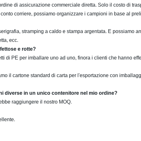
l'ordine di assicurazione commerciale diretta. Solo il costo di tr
un conto corriere, possiamo organizzare i campioni in base al prel
 serigrafia, stramping a caldo e stampa argentata. E possiamo anc
tta, ecc.
fettose e rotte?
etti di PE per imballare uno ad uno, finora i clienti che hanno e
tiamo il cartone standard di carta per l'esportazione con imball
i diverse in un unico contenitore nel mio ordine?
vrebbe raggiungere il nostro MOQ.
ellente.