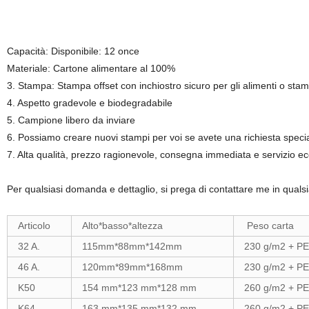
Capacità: Disponibile: 12 once
Materiale: Cartone alimentare al 100%
3. Stampa: Stampa offset con inchiostro sicuro per gli alimenti o stamp
4. Aspetto gradevole e biodegradabile
5. Campione libero da inviare
6. Possiamo creare nuovi stampi per voi se avete una richiesta speci
7. Alta qualità, prezzo ragionevole, consegna immediata e servizio ec
Per qualsiasi domanda e dettaglio, si prega di contattare me in qual
Articolo
Alto*basso*altezza
Peso carta
32 A.
115mm*88mm*142mm
230 g/m2 + PE
46 A.
120mm*89mm*168mm
230 g/m2 + PE
K50
154 mm*123 mm*128 mm
260 g/m2 + PE
K64
163 mm*135 mm*132 mm
260 g/m2 + PE