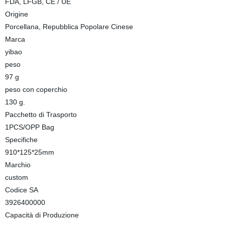
FDA, LFGB, CE / UE
Origine
Porcellana, Repubblica Popolare Cinese
Marca
yibao
peso
97 g
peso con coperchio
130 g.
Pacchetto di Trasporto
1PCS/OPP Bag
Specifiche
910*125*25mm
Marchio
custom
Codice SA
3926400000
Capacità di Produzione