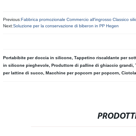
Previous:
Fabbrica promozionale Commercio all′ingrosso Classico silic
Next:
Soluzione per la conservazione di biberon in PP Hegen
Portabibite per doccia in silicone
,
Tappetino riscaldante per sot
in silicone pieghevole
,
Produttore di palline di ghiaccio grandi
,
per lattine di succo
,
Macchine per popcorn per popcorn
,
Ciotola
PRODOTTI