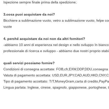
Ispezione sempre finale prima della spedizione;
3.cosa puoi acquistare da noi?
Bicchiere a sublimazione vuoto, vetro a sublimazione vuoto, felpe c
vuote
4. perché acquistare da noi non da altri fornitori?
-abbiamo 10 anni di esperienza nel design e nello sviluppo In bianc
professionale di ricerca e sviluppo - abbiamo due nostri proprio stab
quali servizi possiamo fornire?
Condizioni di consegna accettate: FOB,cfr,EXW,DDP,DDU,consegna 
Valuta di pagamento accettata: USD,EUR,JPY,CAD,AUD,HKD,CNY,
Tipo di pagamento accettato: T/T,MoneyGram,carta di credito,PayP
Lingua parlata: Inglese, cinese, spagnolo, giapponese, portoghese, t
Bianco sublimazione 16 once vetro colorato trasparente lattina USA 