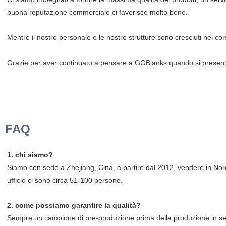
buona reputazione commerciale ci favorisce molto bene.
Mentre il nostro personale e le nostre strutture sono cresciuti nel co
Grazie per aver continuato a pensare a GGBlanks quando si presenta
Bianco sublimazione 16 once vetro colorato trasparente lattina USA m
oz
Bianco sublimazione 16 once vetro colorato trasparente lattina USA 
FAQ
1. chi siamo?
Siamo con sede a Zhejiang, Cina, a partire dal 2012, vendere in No
ufficio ci sono circa 51-100 persone.
2. come possiamo garantire la qualità?
Sempre un campione di pre-produzione prima della produzione in se