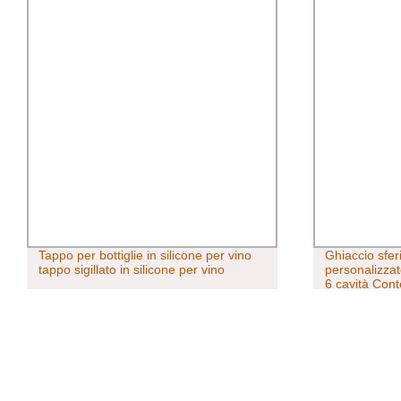
Tappo per bottiglie in silicone per vino
Ghiaccio sferi
tappo sigillato in silicone per vino
personalizzat
6 cavità Cont
ghiaccio e pal
Coperchi